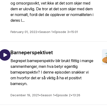
og omsorgssvikt, vet ikke at det som skjer med
dem er ulovlig. De tror at det som skjer med dem
er normalt, fordi det de opplever er normaliteten i
deres l...
February 01, 2022
•
Season 1
•
Episode 3
•
15:01
Barneperspektivet
Begrepet barneperspektiv blir brukt flittig i mange
sammenhenger, men hva betyr egentlig
barneperspektiv? I denne episoden snakker vi
om hvorfor det er så viktig å ha et positivt
barnesyn.
December 19, 2021
•
Season 1
•
Episode 2
•
13:26