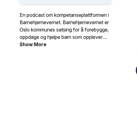
En podcast om kompetanseplattformen i
Barnehjernevernet. Barnehjernevernet er
Oslo kommunes satsing for å forebygge,
oppdage og hjelpe barn som opplever
omsorgssvikt, vold og seksuelle
Show More
overgrep.