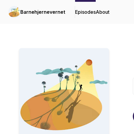
Barnehjernevernet
Episodes
About